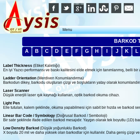
Menu
BARKOD 
A
B
C
D
E
F
G
H
I
J
K
L
Label Thickness
(Etiket Kalınlığı)
En iyi Yazıcı performansı ve baskı kalitesini elde etmek için tanımlanmış, belli bir ara
Ladder Orientation
(Merdiven Konumlandırma)
Barkodun dikey, barkodu oluşturan çizgi ve boşlukların yatay olarak konumlandır
Laser Scanner
Düşük enerjili laser ışık kaynağı kullanan, optik barkod okuma cihazı.
Light Pen
Elle tutulan, kalem şeklinde, okuma yapabilmesi için sabit bir hızda ve barko
Linear Bar Code / Symbology
(Doğrusal Barkod / Semboloji)
Bir satır şeklinde ifade edilen barkod mesajıdır. Yaygın olarak tek boyutlu (1D) bar
Low Density Barkod
(Düşük yoğunluklu Barkod)
X boyutu 20 mil ve daha yüksek olan barkodlar için kullanılır. Daha geniş çizgi v